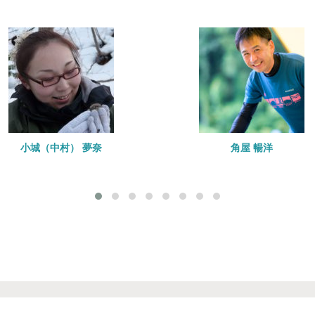
中村） 夢奈
角屋 暢洋