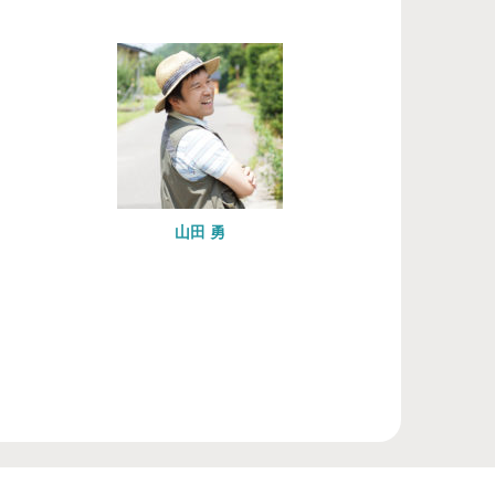
山田 勇
武田 みゆき