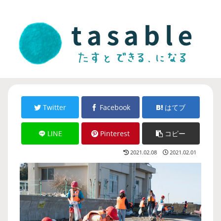
Twitter
Facebook
はてブ
LINE
Pinterest
コピー
2021.02.08
2021.02.01