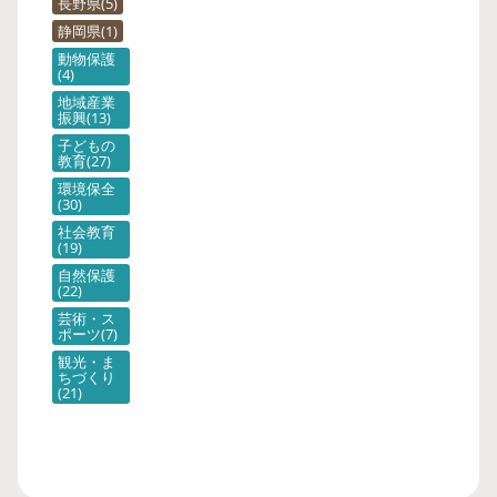
長野県
5
静岡県
1
動物保護
4
地域産業
振興
13
子どもの
教育
27
環境保全
30
社会教育
19
自然保護
22
芸術・ス
ポーツ
7
観光・ま
ちづくり
21