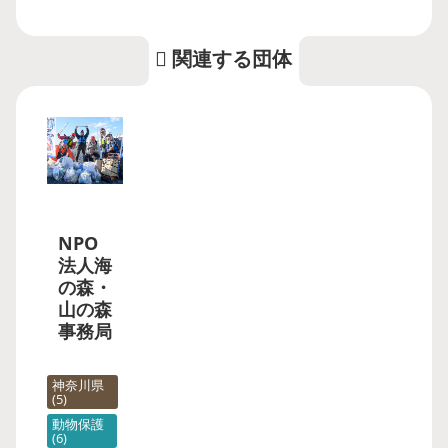
関連する団体
NPO
法人海
の森・
山の森
事務局
神奈川県
5
動物保護
6