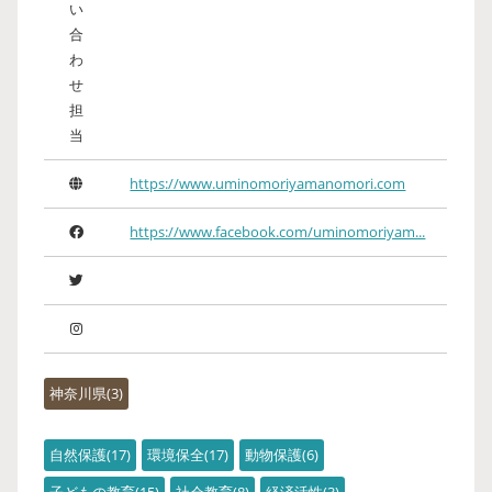
い
合
わ
せ
担
当
https://www.uminomoriyamanomori.com
https://www.facebook.com/uminomoriyam...
神奈川県
3
自然保護
17
環境保全
17
動物保護
6