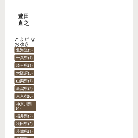
豊田
直之
とよだ な
おゆき
北海道
5
千葉県
1
埼玉県
1
大阪府
3
山梨県
1
新潟県
2
東京都
6
神奈川県
4
福井県
2
秋田県
2
茨城県
1