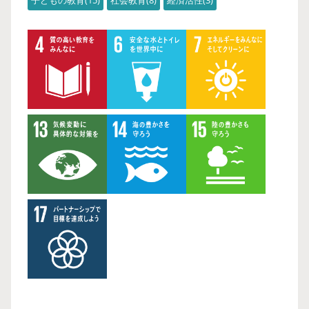
子どもの教育
15
社会教育
8
経済活性
3