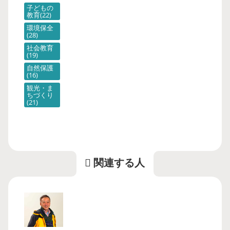
子どもの
教育
22
環境保全
28
社会教育
19
自然保護
16
観光・ま
ちづくり
21
関連する人